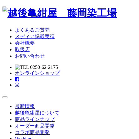
よくあるご質問
メディア掲載実績
会社概要
取扱店
お問い合わせ
オンラインショップ
Toggle
navigation
最新情報
越後亀紺屋について
商品ラインナップ
オーダー商品開発
コラボ商品開発
Wedding