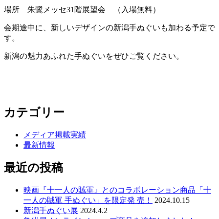
場所 朱鷺メッセ31階展望会 （入場無料）
会期途中に、新しいデザインの新潟手ぬぐいも加わる予定で
す。
新潟の魅力あふれた手ぬぐいをぜひご覧ください。
カテゴリー
メディア掲載実績
最新情報
最近の投稿
映画『⼗⼀⼈の賊軍』とのコラボレーション商品「⼗
⼀⼈の賊軍 ⼿ぬぐい」を限定発 売！
2024.10.15
新潟手ぬぐい展
2024.4.2